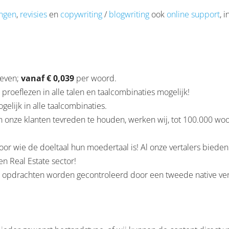
ingen
,
revisies
en
copywriting
/
blogwriting
ook
online support
, 
ieven;
vanaf € 0,039
per woord.
& proeflezen in alle talen en taalcombinaties mogelijk!
gelijk in alle taalcombinaties.
en onze klanten tevreden te houden, werken wij, tot 100.000 woo
oor wie de doeltaal hun moedertaal is! Al onze vertalers bieden 
en Real Estate sector!
ng opdrachten worden gecontroleerd door een tweede native vert
.