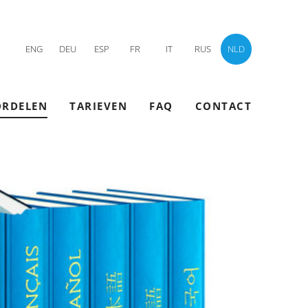
ENG
DEU
ESP
FR
IT
RUS
NLD
ORDELEN
TARIEVEN
FAQ
CONTACT