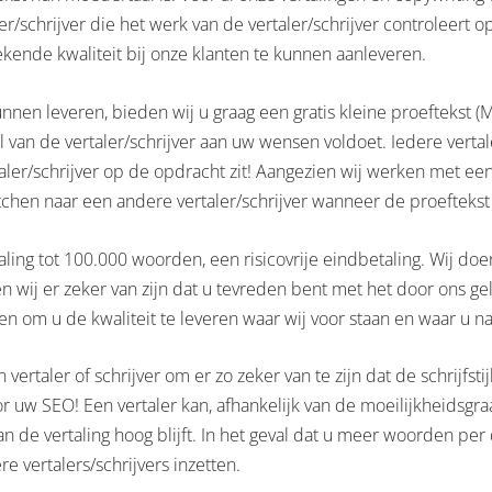
/schrijver die het werk van de vertaler/schrijver controleert op
tekende kwaliteit bij onze klanten te kunnen aanleveren.
j kunnen leveren, bieden wij u graag een gratis kleine proefteks
ijl van de vertaler/schrijver aan uw wensen voldoet. Iedere vertal
taler/schrijver op de opdracht zit! Aangezien wij werken met e
itchen naar een andere vertaler/schrijver wanneer de proefteks
taling tot 100.000 woorden, een risicovrije eindbetaling. Wij d
wij er zeker van zijn dat u tevreden bent met het door ons gel
doen om u de kwaliteit te leveren waar wij voor staan en waar u 
 vertaler of schrijver om er zo zeker van te zijn dat de schrijfs
 voor uw SEO! Een vertaler kan, afhankelijk van de moeilijkheid
an de vertaling hoog blijft. In het geval dat u meer woorden pe
e vertalers/schrijvers inzetten.