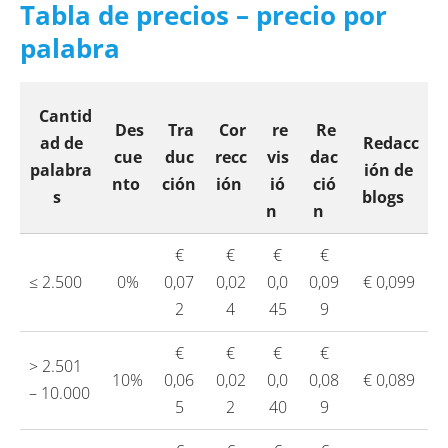
Tabla de precios – precio por
palabra
Cantid
Des
T
ra
C
or
re
Re
ad de
Redacc
cue
duc
recc
vis
dac
palabra
ión de
nto
ción
ión
ió
ció
s
blogs
n
n
€
€
€
€
≤ 2.500
0%
0,07
0,02
0,0
0,09
€ 0,099
2
4
45
9
€
€
€
€
> 2.501
10%
0,06
0,02
0,0
0,08
€ 0,089
– 10.000
5
2
40
9