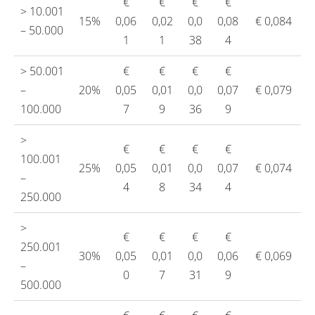
€
€
€
€
> 10.001
15%
0,06
0,02
0,0
0,08
€ 0,084
– 50.000
1
1
38
4
> 50.001
€
€
€
€
–
20%
0,05
0,01
0,0
0,07
€ 0,079
100.000
7
9
36
9
>
€
€
€
€
100.001
25%
0,05
0,01
0,0
0,07
€ 0,074
–
4
8
34
4
250.000
>
€
€
€
€
250.001
30%
0,05
0,01
0,0
0,06
€ 0,069
–
0
7
31
9
500.000