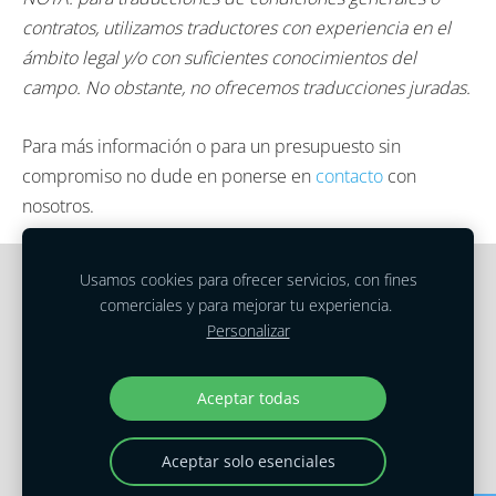
contratos, utilizamos traductores con experiencia en el
ámbito legal y/o con suficientes conocimientos del
campo. No obstante, no ofrecemos traducciones juradas.
Para más información o para un presupuesto sin
compromiso no dude en ponerse en
contacto
con
nosotros.
Usamos cookies para ofrecer servicios, con fines
Cookies
comerciales y para mejorar tu experiencia.
Personalizar
Términos del Servicio
|
Política de privacidad
Copyright © 2022 Holiday Translations
Aceptar todas
Aceptar solo esenciales