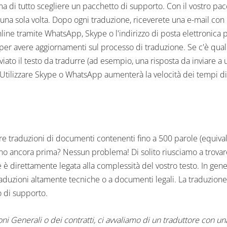
rima di tutto scegliere un pacchetto di supporto. Con il vostro 
 una sola volta. Dopo ogni traduzione, riceverete una e-mail con
line tramite WhatsApp, Skype o l'indirizzo di posta elettronica p
o per avere aggiornamenti sul processo di traduzione. Se c
'
è qual
iato il testo da tradurre (ad esempio, una risposta da inviare a
 Utilizzare Skype o WhatsApp aumenterà la velocità dei tempi di
ire traduzioni di documenti contenenti fino a 500 parole (equiva
sogno ancora prima? Nessun problema! Di solito riusciamo a trovar
e è direttamente legata alla complessità del vostro testo. In 
duzioni altamente tecniche o a documenti legali. La traduzione e
o di supporto.
ni Generali o dei contratti, ci avvaliamo di un traduttore con u