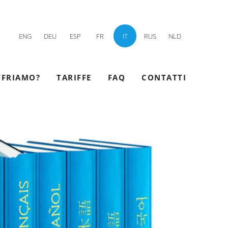
ENG
DEU
ESP
FR
IT
RUS
NLD
FFRIAMO?
TARIFFE
FAQ
CONTATTI