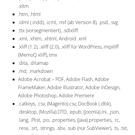
.xltm
.htm, .html
.idml (.indd), .icml, .mif (ab Version 8), .psd, .svg
.ttx (vorsegmentiert), .sdlxliff
.xml, .xhtm, .xhtml, Android .xml
.xliff (1.2), .xliff (2.0), .xliff für WordPress, mqxliff
(MemoQ xliff), tmx
.dita, .ditamap
.md, .markdown
Adobe Acrobat – PDF, Adobe Flash, Adobe
FrameMaker, Adobe Illustrator, Adobe InDesign,
Adobe Photoshop, Adobe Premiere
.catkeys, .csv, (Magento).csv, DocBook (.dbk),
.desktop, (Mozilla).DTD, .epub, (Joomla).ini, .json,
.lang, .Plist, .po, .properties, (Java).properties, .rc,
.resx, .srt, .strings, .sbv, .sub (nur SubViewer), .ts, .txt,